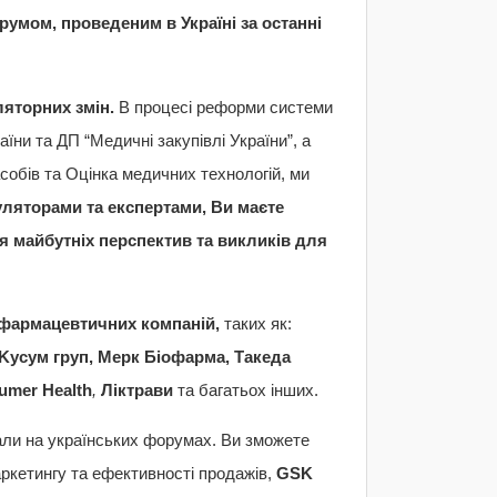
мом, проведеним в Україні за останні
ляторних змін.
В процесі реформи системи
їни та ДП “Медичні закупівлі України”, а
собів та Оцінка медичних технологій, ми
ляторами та експертами, Ви маєте
я майбутніх перспектив та викликів для
 фармацевтичних компаній,
таких як:
 K
усум груп, Me
рк Біофарма, Такеда
umer
Health
,
Ліктрави
та багатьох інших.
пали на українських форумах. Ви зможете
ркетингу та ефективності продажів,
GSK