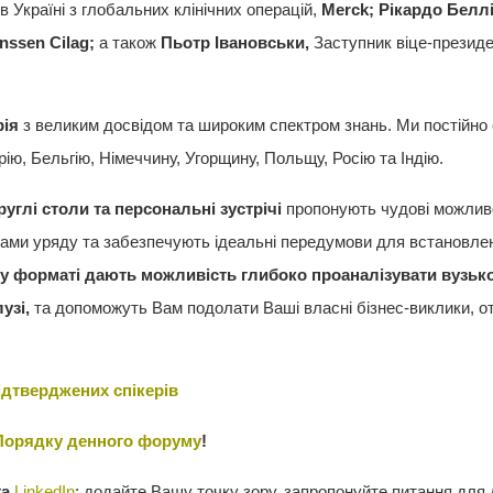
 Україні з глобальних клінічних операцій,
Merck
; Рікардо Белл
nssen
Cilag
;
а також
Пьотр Івановськи,
Заступник віце-президен
рія
з великим досвідом та широким спектром знань. Ми постійно 
ію, Бельгію, Німеччину, Угорщину, Польщу, Росію та Індію.
руглі столи та персональні зустрічі
пропонують чудові можливо
ками уряду та забезпечують ідеальні передумови для встановл
у форматі дають можливість глибоко проаналізувати вузько
лузі,
та допоможуть Вам подолати Ваші власні бізнес-виклики, от
.
ідтверджених спікерів
Порядку денного форуму
!
та
LinkedIn
: додайте Вашу точку зору, запропонуйте питання для 