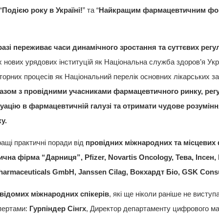
“
Подією року в Україні!
” та “
Найкращим фармацевтичним фору
азі переживає часи динамічного зростання та суттєвих регу
 нових урядових інституцій як Національна служба здоров’я Укра
орних процесів як Національний перелік основних лікарських за
азом з провідними учасниками фармацевтичного ринку, регу
уацію в фармацевтичній галузі та отримати чудове розумінн
у.
ращі практичні поради від
провідних міжнародних та місцевих
ична фірма “Дарниця”,
Pfizer
, Novartis
Oncology
, Тева, I
псен,
armaceuticals
GmbH
, Janssen
Cilag
, Вокхардт Біо, GSK
Cons
відомих міжнародних спікерів
, які ще ніколи раніше не висту
спертами:
Гурпіндер Сінгх
, Директор департаменту цифрового ма