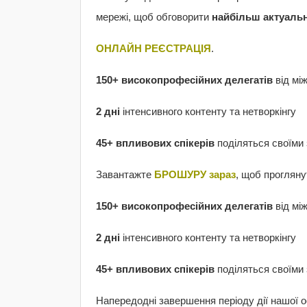
мережі, щоб обговорити
найбільш актуальн
ОНЛАЙН РЕЄСТРАЦІЯ
.
150+
високопрофесійних делегатів
від мі
2
дні
інтенсивного контенту та нетворкінгу
45+
впливових спікерів
поділяться своїми
Завантажте
БРОШУРУ зараз
, щоб прогляну
150+
високопрофесійних делегатів
від мі
2
дні
інтенсивного контенту та нетворкінгу
45+
впливових спікерів
поділяться своїми
Напередодні завершення періоду дії нашої о