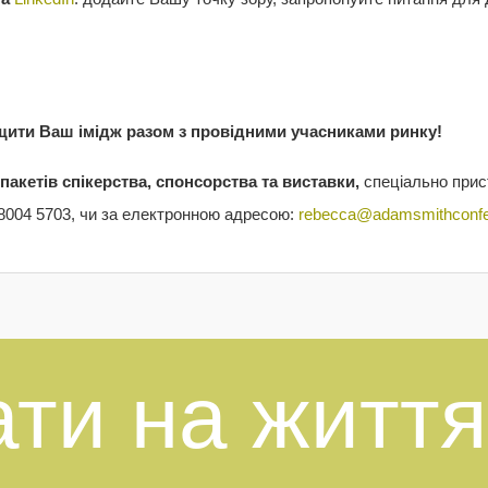
!
щити Ваш імідж разом з провідними учасниками ринку!
х
пакетів спікерства, спонсорства та виставки
,
спеціально прис
0 8004 5703, чи за електронною адресою:
rebecca@adamsmithconf
ти на життя