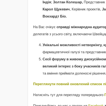
Індія
;
Золтан Колешар,
Представник в
Карол Щукевич
, Керівник проектів,
Ja
Вокхардт Біо.
На Вас очікує
справді міжнародна аудито
делегатів з усього світу, включаючи Швейцар
Унікальні можливості нетворкінгу, к
фармацевтичної галузі та представни
Сесії форуму в живому дискусійном
великий інтерес з боку учасників га
та вміння приймати доленосні рішення
Переглянути повний оновлений список п
Натисніть тут для перегляду попереднього
Приєднуйтесь до нас у групах на
Facebook