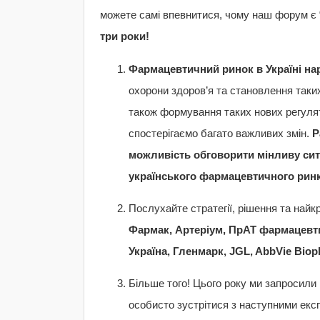
можете самі впевнитися, чому наш форум є 
три роки!
Фармацевтичний ринок в Україні нар
охорони здоров’я та становлення таких
також формування таких нових регулят
спостерігаємо багато важливих змін.
Р
можливість обговорити мінливу сит
українського фармацевтичного ринк
Послухайте стратегії, рішення та найк
Фармак, Артеріум, ПрАТ фармацевт
Україна, Гленмарк, JGL
, AbbVie
Bioph
Більше того! Цього року ми запросили
особисто зустрітися з наступними ек