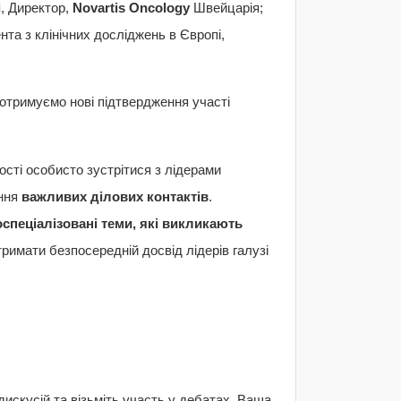
і
, Директор,
Novartis
Oncology
Швейцарія;
та з клінічних досліджень в Європі,
отримуємо нові підтвердження участі
сті особисто зустрітися з лідерами
ення
важливих ділових контактів
.
спеціалізовані теми, які викликають
римати безпосередній досвід лідерів галузі
дискусій та візьміть участь у дебатах. Ваша