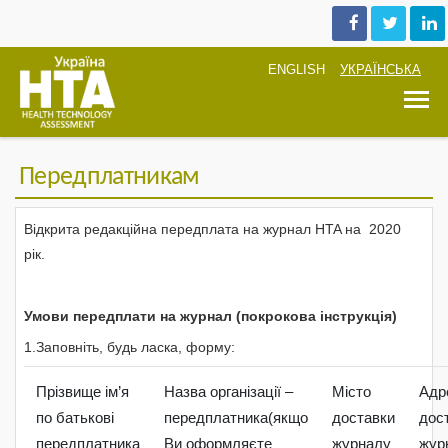
ENGLISH
УКРАЇНСЬКА
T
Передплатникам
Відкрита редакційна передплата на журнал HTA на 2020
рiк.
Умови передплати на журнал (покрокова інструкція)
1.Заповніть, будь ласка, форму:
Прізвище ім’я
Назва організації –
Місто
Адр
по батькові
передплатника(якщо
доставки
дос
передплатника
Ви оформляєте
журналу
жур